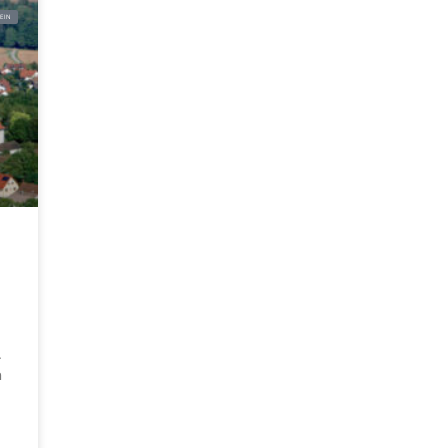
EIN
.
n