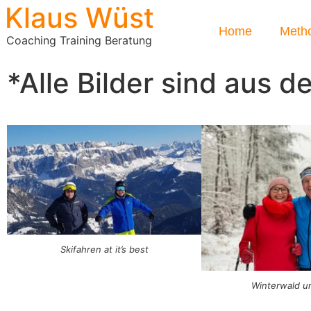
Klaus Wüst
Home
Meth
Coaching Training Beratung
*Alle Bilder sind aus d
Skifahren at it’s best
Winterwald u