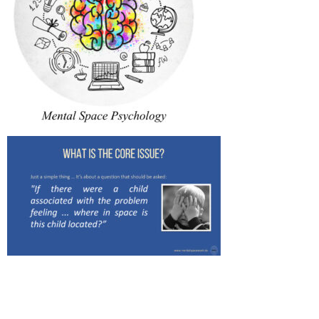
ZURÜCK ZU
WEITER ZU
Retro zum Auffrischer
NLP Auffrischer Metastruktur „Wholness Work“